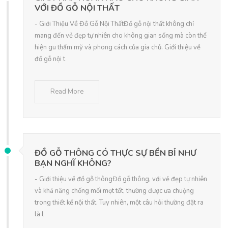
VỚI ĐỒ GỖ NỘI THẤT
- Giới Thiệu Về Đồ Gỗ Nội ThấtĐồ gỗ nội thất không chỉ
mang đến vẻ đẹp tự nhiên cho không gian sống mà còn thể
hiện gu thẩm mỹ và phong cách của gia chủ. Giới thiệu về
đồ gỗ nội t
Read More
ĐỒ GỖ THÔNG CÓ THỰC SỰ BỀN BỈ NHƯ
BẠN NGHĨ KHÔNG?
- Giới thiệu về đồ gỗ thôngĐồ gỗ thông, với vẻ đẹp tự nhiên
và khả năng chống mối mọt tốt, thường được ưa chuộng
trong thiết kế nội thất. Tuy nhiên, một câu hỏi thường đặt ra
là l