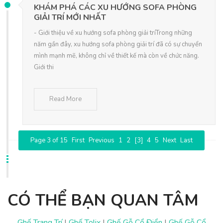
KHÁM PHÁ CÁC XU HƯỚNG SOFA PHÒNG
GIẢI TRÍ MỚI NHẤT
- Giới thiệu về xu hướng sofa phòng giải tríTrong những
năm gần đây, xu hướng sofa phòng giải trí đã có sự chuyển
mình mạnh mẽ, không chỉ về thiết kế mà còn về chức năng.
Giới thi
Read More
Page 3 of 15
First
Previous
1
2
[3]
4
5
Next
Last
CÓ THỂ BẠN QUAN TÂM
Ghế T
rang Trí
|
Ghế Tolix
|
Ghế Gỗ Cổ Điển
|
Ghế Gỗ Cổ