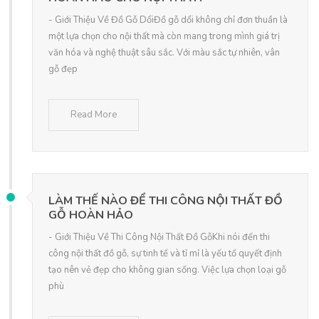
- Giới Thiệu Về Đồ Gỗ DổiĐồ gỗ dổi không chỉ đơn thuần là
một lựa chọn cho nội thất mà còn mang trong mình giá trị
văn hóa và nghệ thuật sâu sắc. Với màu sắc tự nhiên, vân
gỗ đẹp
Read More
LÀM THẾ NÀO ĐỂ THI CÔNG NỘI THẤT ĐỒ
GỖ HOÀN HẢO
- Giới Thiệu Về Thi Công Nội Thất Đồ GỗKhi nói đến thi
công nội thất đồ gỗ, sự tinh tế và tỉ mỉ là yếu tố quyết định
tạo nên vẻ đẹp cho không gian sống. Việc lựa chọn loại gỗ
phù