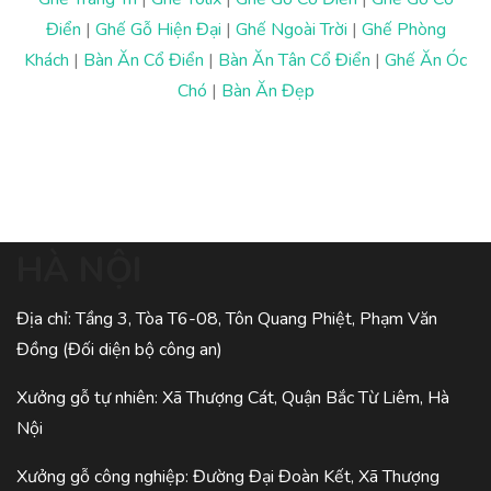
Điển
|
Ghế Gỗ Hiện Đại
|
Ghế Ngoài Trời
|
Ghế Phòng
Khách
|
Bàn Ăn Cổ Điển
|
Bàn Ăn Tân Cổ Điển
|
Ghế Ăn Óc
Chó
|
Bàn Ăn Đẹp
HÀ NỘI
Địa chỉ: Tầng 3, Tòa T6-08, Tôn Quang Phiệt, Phạm Văn
Đồng (Đối diện bộ công an)
Xưởng gỗ tự nhiên: Xã Thượng Cát, Quận Bắc Từ Liêm, Hà
Nội
Xưởng gỗ công nghiệp: Đường Đại Đoàn Kết, Xã Thượng