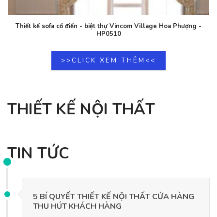
Thiết kế sofa cổ điển - biệt thự Vincom Village Hoa Phượng -
HP0510
>>CLICK XEM THÊM<<
THIẾT KẾ NỘI THẤT
TIN TỨC
5 BÍ QUYẾT THIẾT KẾ NỘI THẤT CỬA HÀNG
THU HÚT KHÁCH HÀNG