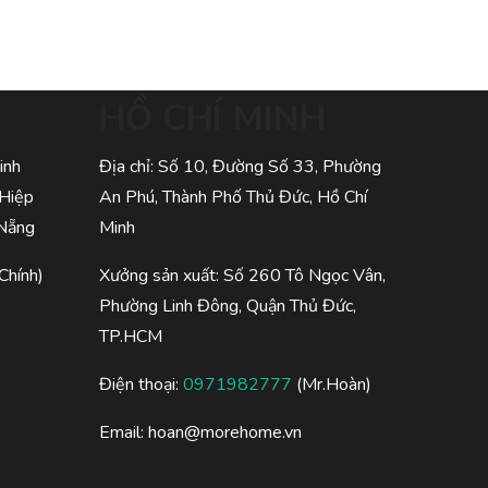
HỒ CHÍ MINH
inh
Địa chỉ: Số 10, Đường Số 33, Phường
 Hiệp
An Phú, Thành Phố Thủ Đức, Hồ Chí
 Nẵng
Minh
Chính)
Xưởng sản xuất: Số 260 Tô Ngọc Vân,
Phường Linh Đông, Quận Thủ Đức,
TP.HCM
Điện thoại:
0971982777
(Mr.Hoàn)
Email:
hoan@morehome.vn