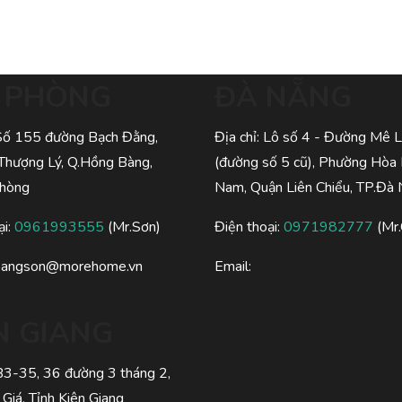
I PHÒNG
ĐÀ NẴNG
 Số 155 đường Bạch Đằng,
Địa chỉ: Lô số 4 - Đường Mê L
Thượng Lý, Q.Hồng Bàng,
(đường số 5 cũ), Phường Hòa
Phòng
Nam, Quận Liên Chiểu, TP.Đà
ại:
0961993555
(Mr.Sơn)
Điện thoại:
0971982777
(Mr.
oangson@morehome.vn
Email:
N GIANG
 B3-35, 36 đường 3 tháng 2,
 Giá, Tỉnh Kiên Giang