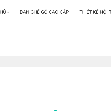
CHỦ
BÀN GHẾ GỖ CAO CẤP
THIẾT KẾ NỘI 