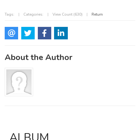
Tags:
|
Categories:
|
View Count (630)
|
Return
About the Author
ALBUM